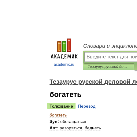
Словари и энциклоп
academic.ru
Тезаурус русской деловой лексики
Тезаурус русской деловой л
богатеть
Толкование
Перевод
богатеть
Syn:
обогащаться
Ant:
разоряться
,
беднеть