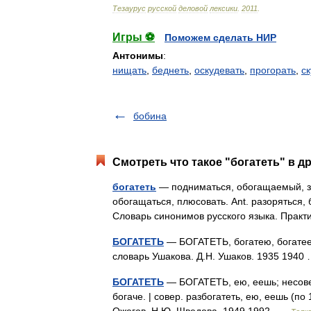
Тезаурус
русской
деловой
лексики
.
2011
.
Игры ⚽
Поможем сделать НИР
Антонимы
:
нищать
,
беднеть
,
оскудевать
,
прогорать
,
ск
бобина
Смотреть что такое "богатеть" в д
богатеть
— подниматься, обогащаемый, за
обогащаться, плюсовать. Ant. разоряться,
Словарь синонимов русского языка. Прак
БОГАТЕТЬ
— БОГАТЕТЬ, богатею, богатееш
словарь Ушакова. Д.Н. Ушаков. 1935 194
БОГАТЕТЬ
— БОГАТЕТЬ, ею, еешь; несовер.
богаче. | совер. разбогатеть, ею, еешь (по