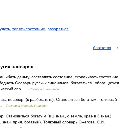
удеть
,
терять состояние
,
разоряться
богатства
ругих словарях:
шибать деньгу, составлять состояние, сколачивать состояние,
 беднеть Словарь русских синонимов. богатеть см. обогащаться
тический спр …
Словарь синонимов
ь, несовер. (к разбогатеть). Становиться богатым. Толковый
0 …
Толковый словарь Ушакова
 Становиться богатым (в 1 знач., о земле, крае в 3 знач.),
 1 знач. прил. богатый). Толковый словарь Ожегова. С.И.