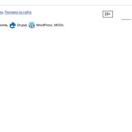
ка
,
Реклама на сайте
18+
omla,
Drupal,
WordPress, MODx.