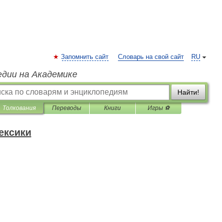
Запомнить сайт
Словарь на свой сайт
RU
едии на Академике
Найти!
Толкования
Переводы
Книги
Игры ⚽
ексики