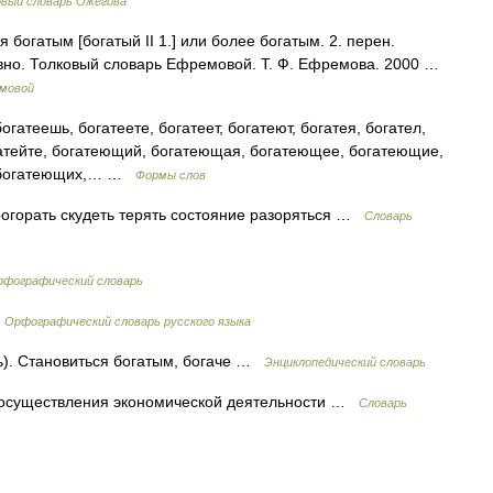
овый словарь Ожегова
 богатым [богатый II 1.] или более богатым. 2. перен.
овно. Толковый словарь Ефремовой. Т. Ф. Ефремова. 2000 …
емовой
огатеешь, богатеете, богатеет, богатеют, богатея, богател,
огатейте, богатеющий, богатеющая, богатеющее, богатеющие,
, богатеющих,… …
Формы слов
огорать скудеть терять состояние разоряться …
Словарь
рфографический словарь
…
Орфографический словарь русского языка
ть). Становиться богатым, богаче …
Энциклопедический словарь
 осуществления экономической деятельности …
Словарь