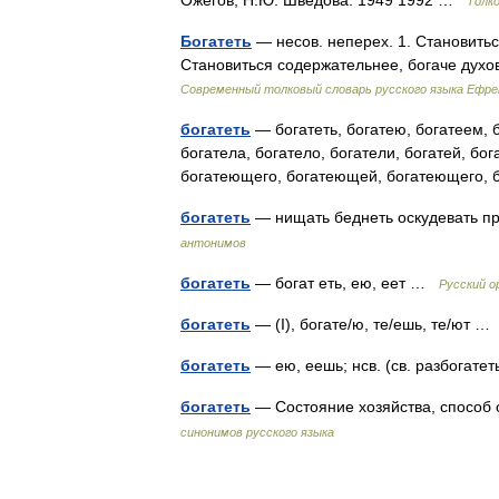
Ожегов, Н.Ю. Шведова. 1949 1992 …
Толк
Богатеть
— несов. неперех. 1. Становиться
Становиться содержательнее, богаче дух
Современный толковый словарь русского языка Ефр
богатеть
— богатеть, богатею, богатеем, б
богатела, богатело, богатели, богатей, б
богатеющего, богатеющей, богатеющего
богатеть
— нищать беднеть оскудевать пр
антонимов
богатеть
— богат еть, ею, еет …
Русский о
богатеть
— (I), богате/ю, те/ешь, те/ют 
богатеть
— ею, еешь; нсв. (св. разбогате
богатеть
— Состояние хозяйства, способ
синонимов русского языка